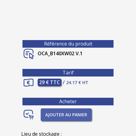
Référence du produit
OCA_B140XW02 V.1
Tarif
29 € TTC
/
24.17 € HT
Acheter
AJOUTER AU PANIER
Lieu de stockage :