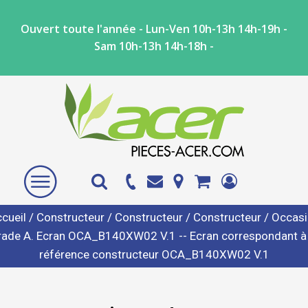
Ouvert toute l'année - Lun-Ven 10h-13h 14h-19h -
Sam 10h-13h 14h-18h -
cueil
/
Constructeur
/
Constructeur
/
Constructeur
/ Occas
rade A. Ecran OCA_B140XW02 V.1 -- Ecran correspondant à 
référence constructeur OCA_B140XW02 V.1