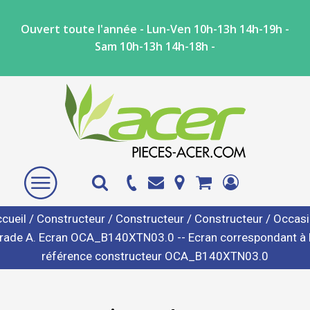
Ouvert toute l'année - Lun-Ven 10h-13h 14h-19h -
Sam 10h-13h 14h-18h -
cueil
/
Constructeur
/
Constructeur
/
Constructeur
/ Occas
rade A. Ecran OCA_B140XTN03.0 -- Ecran correspondant à 
référence constructeur OCA_B140XTN03.0