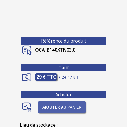
Référence du produit
OCA_B140XTN03.0
Tarif
29 € TTC
/
24.17 € HT
Acheter
AJOUTER AU PANIER
Lieu de stockage :