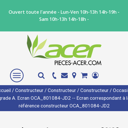
Ouvert toute l'année - Lun-Ven 10h-13h 14h-19h -
Sam 10h-13h 14h-18h -
cueil
/
Constructeur
/
Constructeur
/
Constructeur
/ Occas
grade A. Ecran OCA_801084-JD2 -- Ecran correspondant à l
référence constructeur OCA_801084-JD2