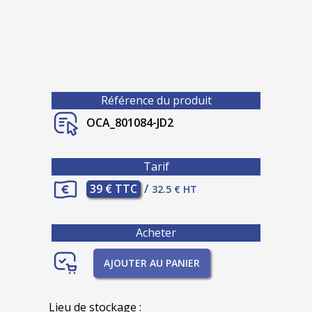
Référence du produit
OCA_801084-JD2
Tarif
39 € TTC
/
32.5 € HT
Acheter
AJOUTER AU PANIER
Lieu de stockage :