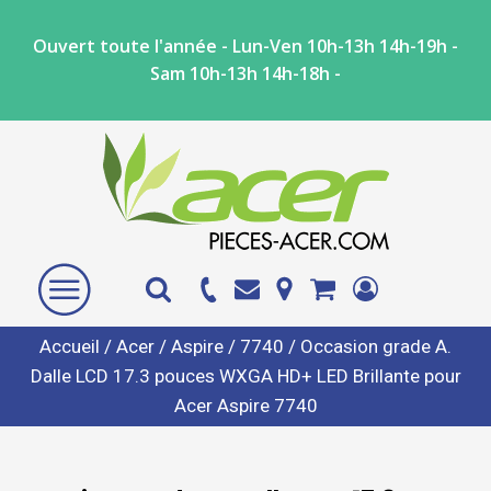
Ouvert toute l'année - Lun-Ven 10h-13h 14h-19h -
Sam 10h-13h 14h-18h -
Accueil
/
Acer
/
Aspire
/
7740
/ Occasion grade A.
Dalle LCD 17.3 pouces WXGA HD+ LED Brillante pour
Acer Aspire 7740