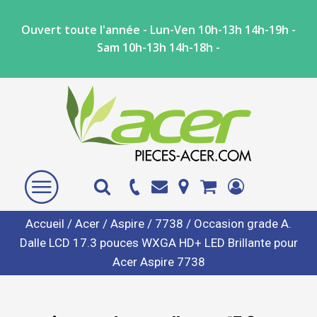
Ouvert toute l'année - Lun-Ven 10h-13h 14h-19h -
Sam 10h-13h 14h-18h -
Accueil
/
Acer
/
Aspire
/
7738
/ Occasion grade A.
Dalle LCD 17.3 pouces WXGA HD+ LED Brillante pour
Acer Aspire 7738