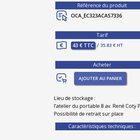
Référence du produit
OCA_EC323ACAS7336
Tarif
43 € TTC
/
35.83 € HT
Acheter
AJOUTER AU PANIER
Lieu de stockage :
l’atelier du portable 8 av. René Coty P
Possibilité de retrait sur place
Caractèristiques techniques :