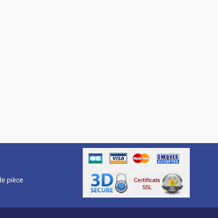
R
e pièce