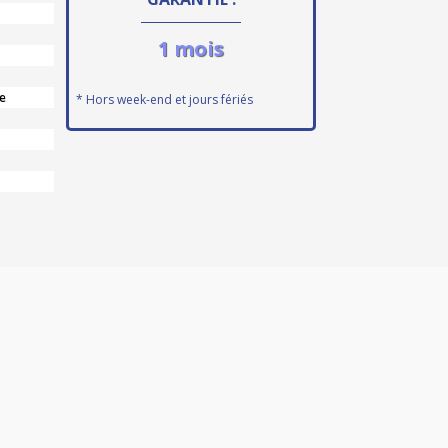
1 mois
e
* Hors week-end et jours fériés