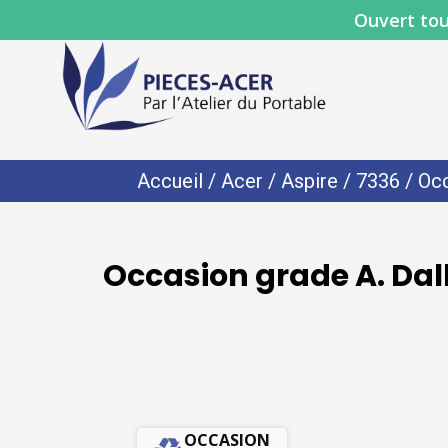
Ouvert tou
Accueil
/
Acer
/
Aspire
/
7336
/ Occ
Occasion grade A. Dal
OCCASION