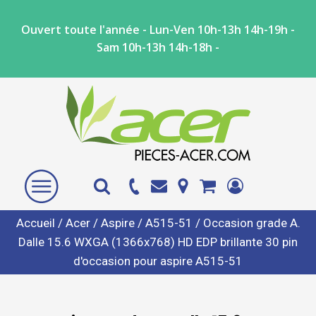
Ouvert toute l'année - Lun-Ven 10h-13h 14h-19h -
Sam 10h-13h 14h-18h -
Accueil
/
Acer
/
Aspire
/
A515-51
/ Occasion grade A.
Dalle 15.6 WXGA (1366x768) HD EDP brillante 30 pin
d'occasion pour aspire A515-51