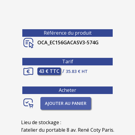
Référence du produit
OCA_EC156GACASV3-574G
Tarif
43 € TTC
/
35.83 € HT
Acheter
AJOUTER AU PANIER
Lieu de stockage :
l’atelier du portable 8 av. René Coty Paris.