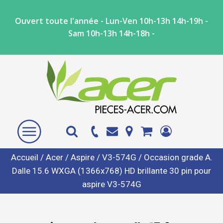
Ouvert toute l'année - Lun-Ven 10h-13h 14h-19h -
Sam 10h-13h 14h-18h -
Accueil
/
Acer
/
Aspire
/
V3-574G
/ Occasion grade A.
Dalle 15.6 WXGA (1366x768) HD brillante 30 pin pour
aspire V3-574G