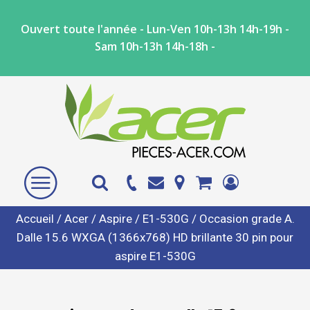
Ouvert toute l'année - Lun-Ven 10h-13h 14h-19h -
Sam 10h-13h 14h-18h -
Accueil
/
Acer
/
Aspire
/
E1-530G
/ Occasion grade A.
Dalle 15.6 WXGA (1366x768) HD brillante 30 pin pour
aspire E1-530G