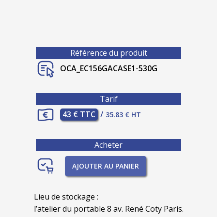
Référence du produit
OCA_EC156GACASE1-530G
Tarif
43 € TTC
/
35.83 € HT
Acheter
AJOUTER AU PANIER
Lieu de stockage :
l’atelier du portable 8 av. René Coty Paris.