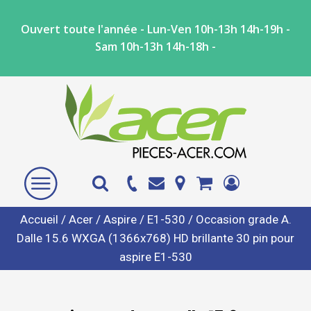
Ouvert toute l'année - Lun-Ven 10h-13h 14h-19h -
Sam 10h-13h 14h-18h -
Accueil
/
Acer
/
Aspire
/
E1-530
/ Occasion grade A.
Dalle 15.6 WXGA (1366x768) HD brillante 30 pin pour
aspire E1-530