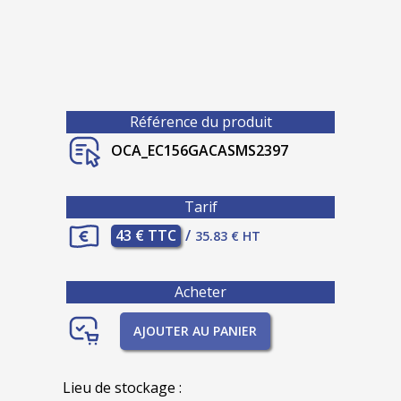
Référence du produit
OCA_EC156GACASMS2397
Tarif
43 € TTC
/
35.83 € HT
Acheter
AJOUTER AU PANIER
Lieu de stockage :