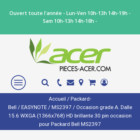
Ouvert toute l'année - Lun-Ven 10h-13h 14h-19h -
Sam 10h-13h 14h-18h -
Accueil
/
Packard-
Bell
/
EASYNOTE
/
MS2397
/ Occasion grade A. Dalle
15.6 WXGA (1366x768) HD brillante 30 pin occasion
pour Packard Bell MS2397