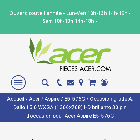
Ouvert toute l'année - Lun-Ven 10h-13h 14h-19h -
Sam 10h-13h 14h-18h -
Accueil
/
Acer
/
Aspire
/
E5-576G
/ Occasion grade A.
Dalle 15.6 WXGA (1366x768) HD brillante 30 pin
d'occasion pour Acer Aspire E5-576G