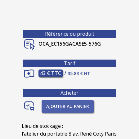
Référence du produit
OCA_EC156GACASE5-576G
Tarif
43 € TTC
/
35.83 € HT
Acheter
AJOUTER AU PANIER
Lieu de stockage :
l’atelier du portable 8 av. René Coty Paris.