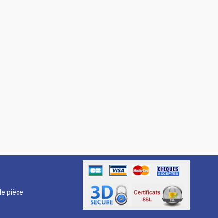
R
e pièce