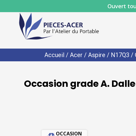
Ouvert tou
Accueil
/
Acer
/
Aspire
/
N17Q3
/ 
Occasion grade A. Dalle
OCCASION