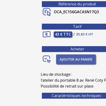
Référence du produit
OCA_EC156GACASN17Q3
Tarif
43 € TTC
/
35.83 € HT
Acheter
AJOUTER AU PANIER
Lieu de stockage :
l’atelier du portable 8 av. René Coty P
Possibilité de retrait sur place
Caractèristiques techniques :