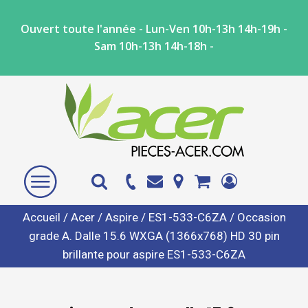
Ouvert toute l'année - Lun-Ven 10h-13h 14h-19h -
Sam 10h-13h 14h-18h -
Accueil
/
Acer
/
Aspire
/
ES1-533-C6ZA
/ Occasion
grade A. Dalle 15.6 WXGA (1366x768) HD 30 pin
brillante pour aspire ES1-533-C6ZA