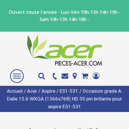
Ouvert toute l'année - Lun-Ven 10h-13h 14h-19h -
Sam 10h-13h 14h-18h -
Accueil
/
Acer
/
Aspire
/
ES1-531
/ Occasion grade A.
Dalle 15.6 WXGA (1366x768) HD 30 pin brillante pour
aspire ES1-531