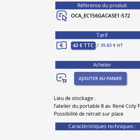
Référence du produit
OCA_EC156GACASE1-572
Tarif
43 € TTC
/
35.83 € HT
Acheter
AJOUTER AU PANIER
Lieu de stockage :
l’atelier du portable 8 av. René Coty P
Possibilité de retrait sur place
Caractèristiques techniques :