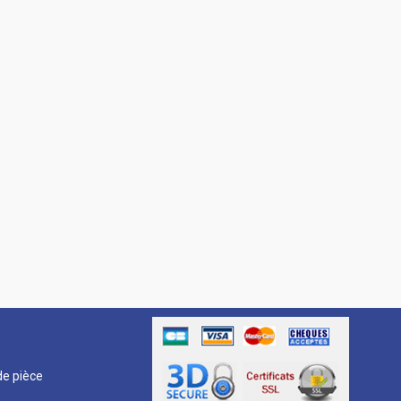
R
e pièce