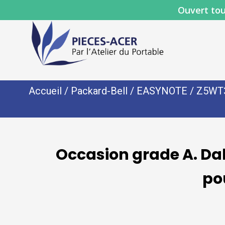
Ouvert tou
Accueil
/
Packard-Bell
/
EASYNOTE
/
Z5WT
Occasion grade A. Dal
po