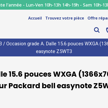
te l'année - Lun-Ven 10h-13h 14h-19h - Sam 10h-13
Accueil
Trouvez votre pièce
Offre répa
3
/ Occasion grade A. Dalle 15.6 pouces WXGA (1366
easynote Z5WT3
le 15.6 pouces WXGA (1366x76
ur Packard bell easynote Z5