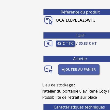
Référence du produit
OCA_ECBPBEAZ5WT3
Tarif
43 € TTC
/
35.83 € HT
Acheter
AJOUTER AU PANIER
Lieu de stockage :
l’atelier du portable 8 av. René Coty P
Possibilité de retrait sur place
Caractèristiques techniques :