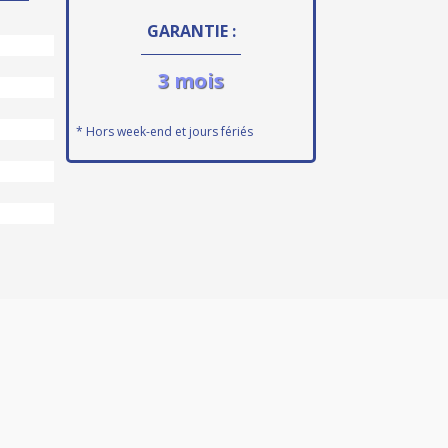
GARANTIE :
3 mois
* Hors week-end et jours fériés