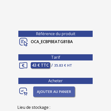
Référence du produit
OCA_ECBPBEATG81BA
Tarif
43 € TTC
/
35.83 € HT
Acheter
AJOUTER AU PANIER
Lieu de stockage :