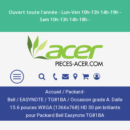
Ouvert toute l'année - Lun-Ven 10h-13h 14h-19h -
Sam 10h-13h 14h-18h -
Accueil
/
Packard-
Bell
/
EASYNOTE
/
TG81BA
/ Occasion grade A. Dalle
15.6 pouces WXGA (1366x768) HD 30 pin brillante
pour Packard Bell Easynote TG81BA