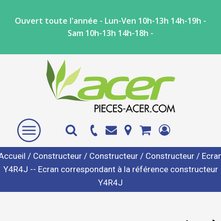
Ouvert toute l'année - Lun-Ven 10h-13h 14h-19h -
Sam 10h-13h 14h-18h -
Accueil
/
Constructeur
/
Constructeur
/
Constructeur
/ Ecra
Y4R4J -- Ecran correspondant à la référence constructeur
Y4R4J