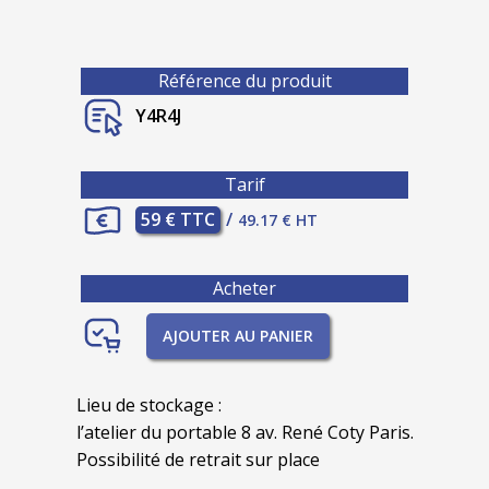
Référence du produit
Y4R4J
Tarif
59 € TTC
/
49.17 € HT
Acheter
AJOUTER AU PANIER
Lieu de stockage :
l’atelier du portable 8 av. René Coty Paris.
Possibilité de retrait sur place