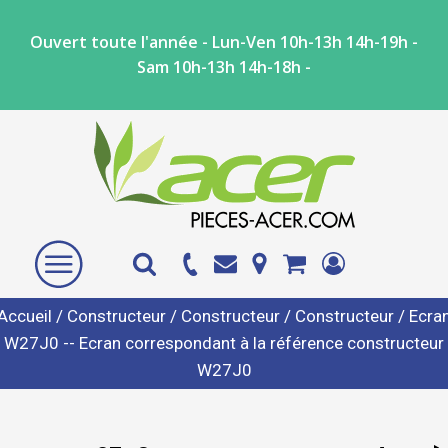
Ouvert toute l'année - Lun-Ven 10h-13h 14h-19h -
Sam 10h-13h 14h-18h -
Accueil
/
Constructeur
/
Constructeur
/
Constructeur
/ Ecra
W27J0 -- Ecran correspondant à la référence constructeur
W27J0