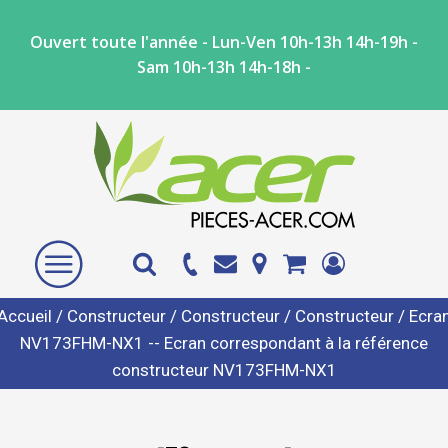
Ouvert toute l'année - Lun-Ven 10h-13h 14h-19h -
Sam 10h-13h 14h-18h -
Accueil
/
Constructeur
/
Constructeur
/
Constructeur
/ Ecra
NV173FHM-NX1 -- Ecran correspondant à la référence
constructeur NV173FHM-NX1