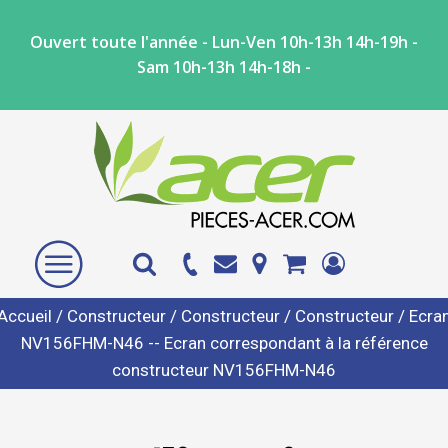
Ouvert toute l'année - Lun-Ven 10h-13h 14h-19h -
Sam 10h-13h 14h-18h -
Accueil
/
Constructeur
/
Constructeur
/
Constructeur
/ Ecra
NV156FHM-N46 -- Ecran correspondant à la référence
constructeur NV156FHM-N46