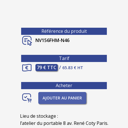
Référence du produit
NV156FHM-N46
Tarif
79 € TTC
/
65.83 € HT
Acheter
AJOUTER AU PANIER
Lieu de stockage :
l’atelier du portable 8 av. René Coty Paris.