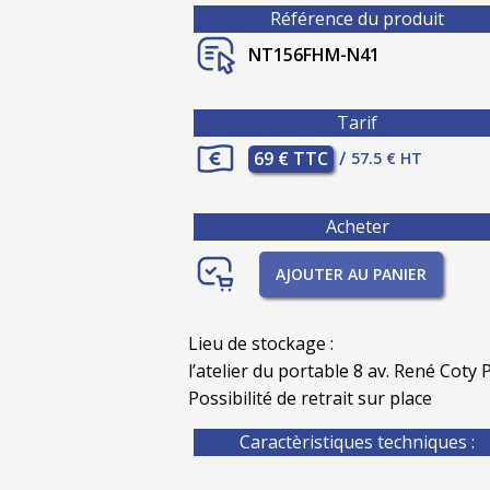
Référence du produit
NT156FHM-N41
Tarif
69 € TTC
/
57.5 € HT
Acheter
AJOUTER AU PANIER
Lieu de stockage :
l’atelier du portable 8 av. René Coty P
Possibilité de retrait sur place
Caractèristiques techniques :