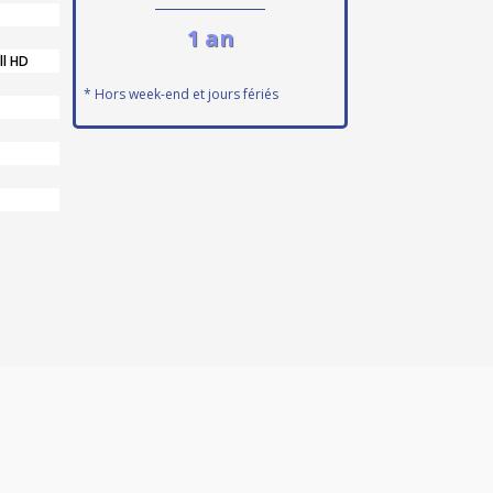
1 an
ll HD
* Hors week-end et jours fériés