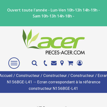
Ouvert toute l'année - Lun-Ven 10h-13h 14h-19h -
Sam 10h-13h 14h-18h -
Accueil
/
Constructeur
/
Constructeur
/
Constructeur
/ Ecra
N156BGE-L41 -- Ecran correspondant à la référence
constructeur N156BGE-L41