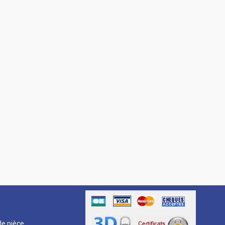
R
e pièce