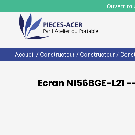
Ouvert tou
Accueil
/
Constructeur
/
Constructeur
/
Const
Ecran N156BGE-L21 --