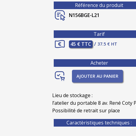
Référence du produit
N156BGE-L21
Tarif
45 € TTC
/
37.5 € HT
Acheter
AJOUTER AU PANIER
Lieu de stockage :
l’atelier du portable 8 av. René Coty P
Possibilité de retrait sur place
Caractèristiques techniques :