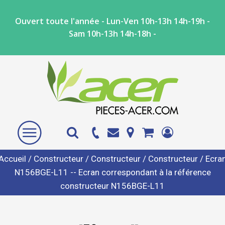
Ouvert toute l'année - Lun-Ven 10h-13h 14h-19h -
Sam 10h-13h 14h-18h -
Accueil
/
Constructeur
/
Constructeur
/
Constructeur
/ Ecra
N156BGE-L11 -- Ecran correspondant à la référence
constructeur N156BGE-L11