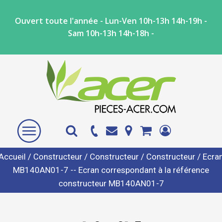
Ouvert toute l'année - Lun-Ven 10h-13h 14h-19h -
Sam 10h-13h 14h-18h -
Accueil
/
Constructeur
/
Constructeur
/
Constructeur
/ Ecra
MB140AN01-7 -- Ecran correspondant à la référence
constructeur MB140AN01-7