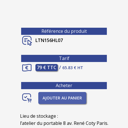
Référence du produit
LTN156HL07
Tarif
79 € TTC
/
65.83 € HT
Acheter
AJOUTER AU PANIER
Lieu de stockage :
l’atelier du portable 8 av. René Coty Paris.