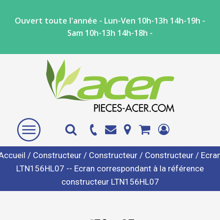
Ouvert toute l'année - Lun-Ven 10h-13h 14h-19h -
Sam 10h-13h 14h-18h -
Accueil
/
Constructeur
/
Constructeur
/
Constructeur
/ Ecra
LTN156HL07 -- Ecran correspondant à la référence
constructeur LTN156HL07