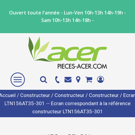
Ouvert toute l'année - Lun-Ven 10h-13h 14h-19h -
Sam 10h-13h 14h-18h -
Accueil
/
Constructeur
/
Constructeur
/
Constructeur
/ Ecra
LTN156AT35-301 -- Ecran correspondant à la référence
constructeur LTN156AT35-301