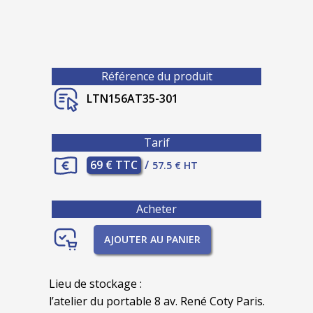
Référence du produit
LTN156AT35-301
Tarif
69 € TTC
/
57.5 € HT
Acheter
AJOUTER AU PANIER
Lieu de stockage :
l’atelier du portable 8 av. René Coty Paris.