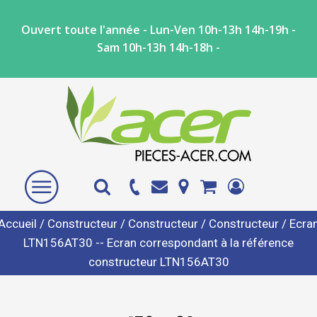
Ouvert toute l'année - Lun-Ven 10h-13h 14h-19h -
Sam 10h-13h 14h-18h -
Accueil
/
Constructeur
/
Constructeur
/
Constructeur
/ Ecra
LTN156AT30 -- Ecran correspondant à la référence
constructeur LTN156AT30