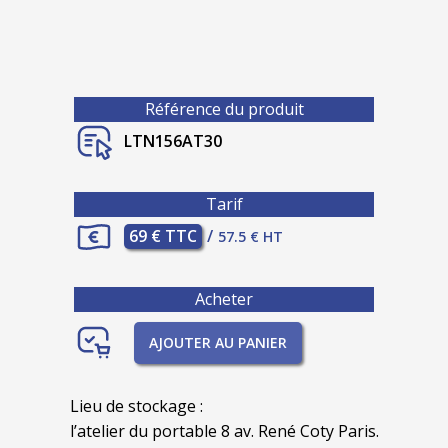
Référence du produit
LTN156AT30
Tarif
69 € TTC
/
57.5 € HT
Acheter
AJOUTER AU PANIER
Lieu de stockage :
l’atelier du portable 8 av. René Coty Paris.