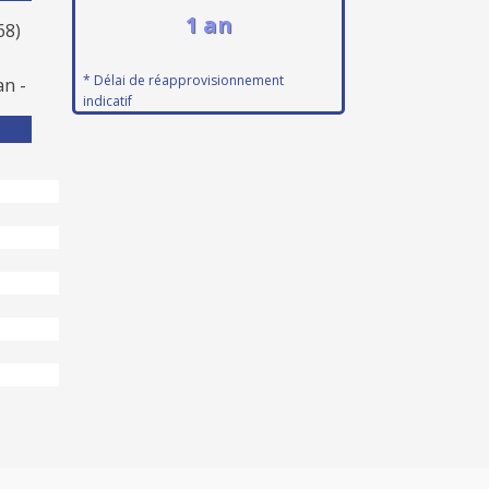
1 an
68)
+
* Délai de réapprovisionnement
an -
indicatif