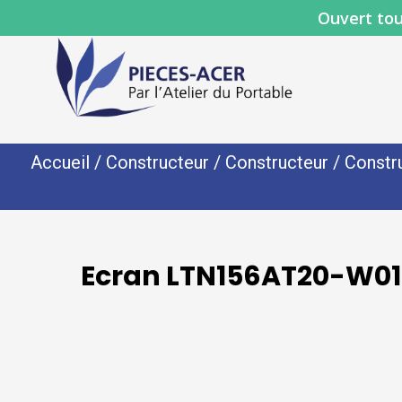
Ouvert tou
Accueil
/
Constructeur
/
Constructeur
/
Constr
Ecran LTN156AT20-W01 