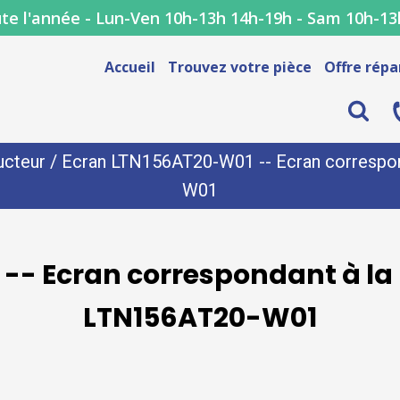
te l'année - Lun-Ven 10h-13h 14h-19h - Sam 10h-13
Accueil
Trouvez votre pièce
Offre répa
ucteur
/ Ecran LTN156AT20-W01 -- Ecran correspon
W01
-- Ecran correspondant à la 
LTN156AT20-W01