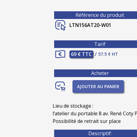
Référence du produit
LTN156AT20-W01
Tarif
69 € TTC
/
57.5 € HT
Acheter
AJOUTER AU PANIER
Lieu de stockage :
l’atelier du portable 8 av. René Coty P
Possibilité de retrait sur place
Descriptif: