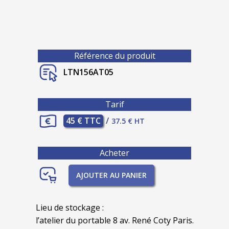
Référence du produit
LTN156AT05
Tarif
45 € TTC
/
37.5 € HT
Acheter
AJOUTER AU PANIER
Lieu de stockage :
l’atelier du portable 8 av. René Coty Paris.