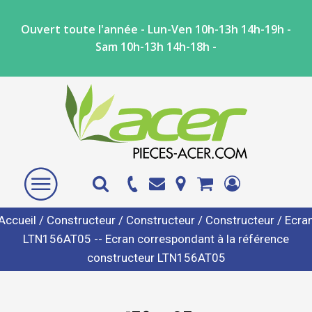
Ouvert toute l'année - Lun-Ven 10h-13h 14h-19h -
Sam 10h-13h 14h-18h -
Accueil
/
Constructeur
/
Constructeur
/
Constructeur
/ Ecra
LTN156AT05 -- Ecran correspondant à la référence
constructeur LTN156AT05