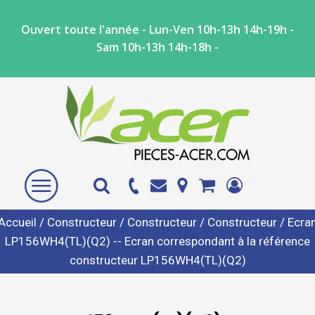
Ouvert toute l'année - Lun-Ven 10h-13h 14h-19h -
Sam 10h-13h 14h-18h -
Accueil
/
Constructeur
/
Constructeur
/
Constructeur
/ Ecra
LP156WH4(TL)(Q2) -- Ecran correspondant à la référence
constructeur LP156WH4(TL)(Q2)