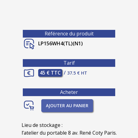
Référence du produit
LP156WH4(TL)(N1)
Tarif
45 € TTC
/
37.5 € HT
Acheter
AJOUTER AU PANIER
Lieu de stockage :
l’atelier du portable 8 av. René Coty Paris.