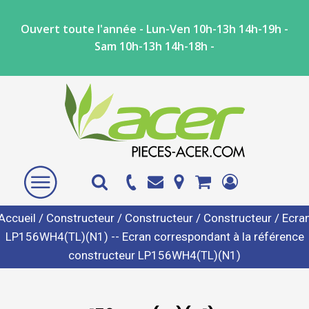
Ouvert toute l'année - Lun-Ven 10h-13h 14h-19h -
Sam 10h-13h 14h-18h -
Accueil
/
Constructeur
/
Constructeur
/
Constructeur
/ Ecra
LP156WH4(TL)(N1) -- Ecran correspondant à la référence
constructeur LP156WH4(TL)(N1)