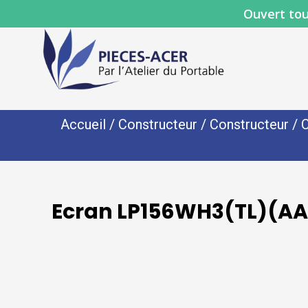
Ouvert tou
Accueil
/
Constructeur
/
Constructeur
/
C
Ecran LP156WH3(TL)(AA)