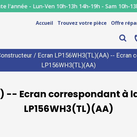
te l'année - Lun-Ven 10h-13h 14h-19h - Sam 10h-13
Accueil
Trouvez votre pièce
Offre répa
onstructeur
/ Ecran LP156WH3(TL)(AA) -- Ecran co
LP156WH3(TL)(AA)
 -- Ecran correspondant à la
LP156WH3(TL)(AA)