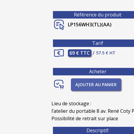
Référence du produit
LP156WH3(TL)(AA)
Tarif
69 € TTC
/
57.5 € HT
Acheter
AJOUTER AU PANIER
Lieu de stockage :
l’atelier du portable 8 av. René Coty P
Possibilité de retrait sur place
Descriptif: