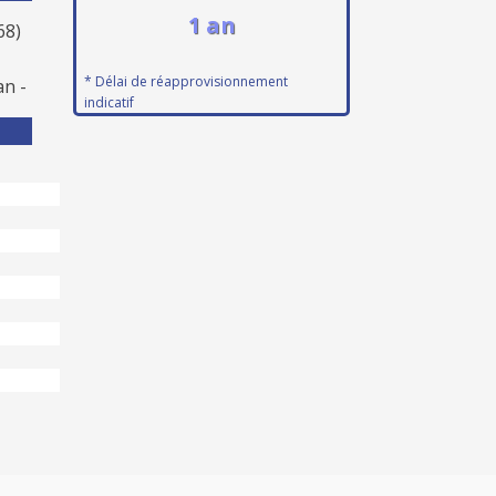
1 an
68)
+
* Délai de réapprovisionnement
an -
indicatif