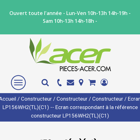
Ouvert toute l'année - Lun-Ven 10h-13h 14h-19h -
Sam 10h-13h 14h-18h -
Accueil
/
Constructeur
/
Constructeur
/
Constructeur
/ Ecra
LP156WH2(TL)(C1) -- Ecran correspondant à la référence
constructeur LP156WH2(TL)(C1)