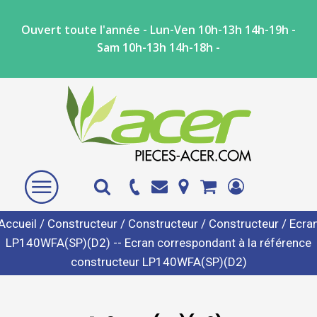
Ouvert toute l'année - Lun-Ven 10h-13h 14h-19h -
Sam 10h-13h 14h-18h -
Accueil
/
Constructeur
/
Constructeur
/
Constructeur
/ Ecra
LP140WFA(SP)(D2) -- Ecran correspondant à la référence
constructeur LP140WFA(SP)(D2)