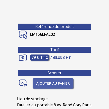
Référence du produit
LM156LFAL02
Tarif
79 € TTC
/
65.83 € HT
Acheter
AJOUTER AU PANIER
Lieu de stockage :
l’atelier du portable 8 av. René Coty Paris.