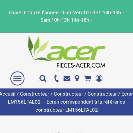
Ouvert toute l'année - Lun-Ven 10h-13h 14h-19h -
Sam 10h-13h 14h-18h -
Accueil
/
Constructeur
/
Constructeur
/
Constructeur
/ Ecra
LM156LFAL02 -- Ecran correspondant à la référence
constructeur LM156LFAL02