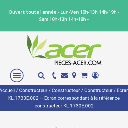
Ouvert toute l'année - Lun-Ven 10h-13h 14h-19h -
Sam 10h-13h 14h-18h -
Accueil
/
Constructeur
/
Constructeur
/
Constructeur
/ Ecra
KL.1730E.002 -- Ecran correspondant à la référence
constructeur KL.1730E.002