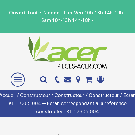
Ouvert toute l'année - Lun-Ven 10h-13h 14h-19h -
Sam 10h-13h 14h-18h -
Accueil
/
Constructeur
/
Constructeur
/
Constructeur
/ Ecra
KL.17305.004 -- Ecran correspondant à la référence
constructeur KL.17305.004