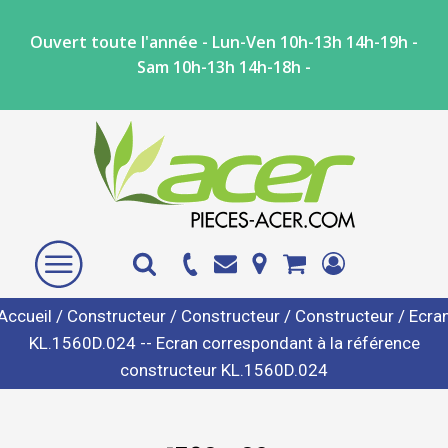
Ouvert toute l'année - Lun-Ven 10h-13h 14h-19h -
Sam 10h-13h 14h-18h -
Accueil
/
Constructeur
/
Constructeur
/
Constructeur
/ Ecra
KL.1560D.024 -- Ecran correspondant à la référence
constructeur KL.1560D.024