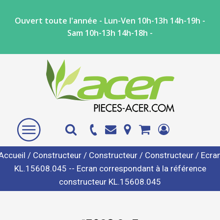
Ouvert toute l'année - Lun-Ven 10h-13h 14h-19h -
Sam 10h-13h 14h-18h -
Accueil
/
Constructeur
/
Constructeur
/
Constructeur
/ Ecra
KL.15608.045 -- Ecran correspondant à la référence
constructeur KL.15608.045