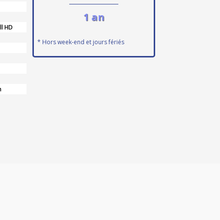
1 an
ll HD
* Hors week-end et jours fériés
n