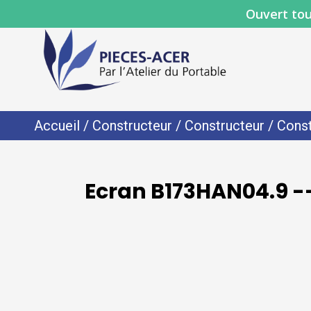
Ouvert tou
Accueil
/
Constructeur
/
Constructeur
/
Const
Ecran B173HAN04.9 --