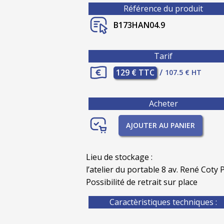
Référence du produit
B173HAN04.9
Tarif
129 € TTC
/
107.5 € HT
Acheter
AJOUTER AU PANIER
Lieu de stockage :
l’atelier du portable 8 av. René Coty P
Possibilité de retrait sur place
Caractèristiques techniques :