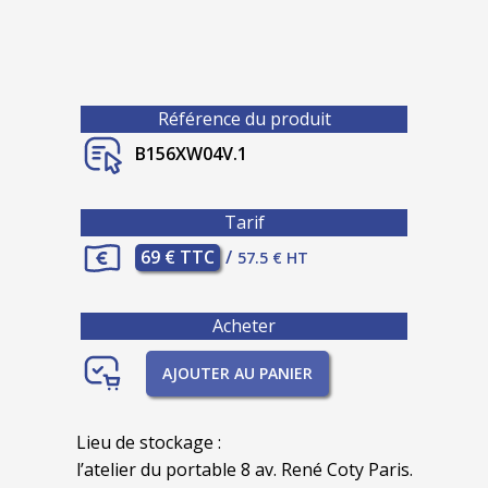
Référence du produit
B156XW04V.1
Tarif
69 € TTC
/
57.5 € HT
Acheter
AJOUTER AU PANIER
Lieu de stockage :
l’atelier du portable 8 av. René Coty Paris.