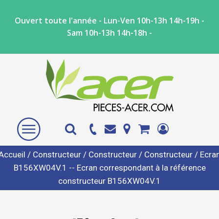
Ouvert toute l'année - Lun-Ven 10h-13h 14h-19h -
Sam 10h-13h 14h-18h -
Accueil
/
Constructeur
/
Constructeur
/
Constructeur
/ Ecra
B156XW04V.1 -- Ecran correspondant à la référence
constructeur B156XW04V.1