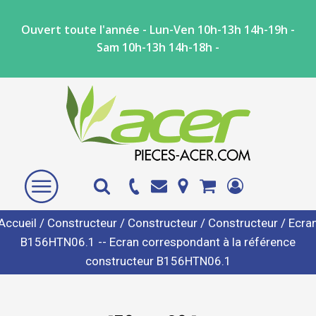
Ouvert toute l'année - Lun-Ven 10h-13h 14h-19h -
Sam 10h-13h 14h-18h -
Accueil
/
Constructeur
/
Constructeur
/
Constructeur
/ Ecra
B156HTN06.1 -- Ecran correspondant à la référence
constructeur B156HTN06.1