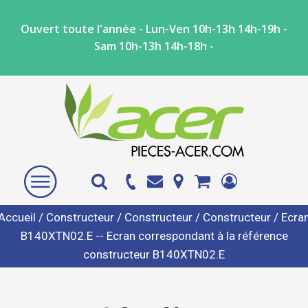
Ouvert toute l'année - Lun-Ven 10h-13h 14h-19h -
Sam 10h-13h 14h-18h -
Accueil
/
Constructeur
/
Constructeur
/
Constructeur
/ Ecra
B140XTN02.E -- Ecran correspondant à la référence
constructeur B140XTN02.E