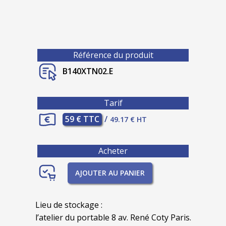
Référence du produit
B140XTN02.E
Tarif
59 € TTC
/
49.17 € HT
Acheter
AJOUTER AU PANIER
Lieu de stockage :
l’atelier du portable 8 av. René Coty Paris.