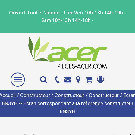
Ouvert toute l'année - Lun-Ven 10h-13h 14h-19h -
Sam 10h-13h 14h-18h -
Accueil
/
Constructeur
/
Constructeur
/
Constructeur
/ Ecra
6N3YH -- Ecran correspondant à la référence constructeur
6N3YH