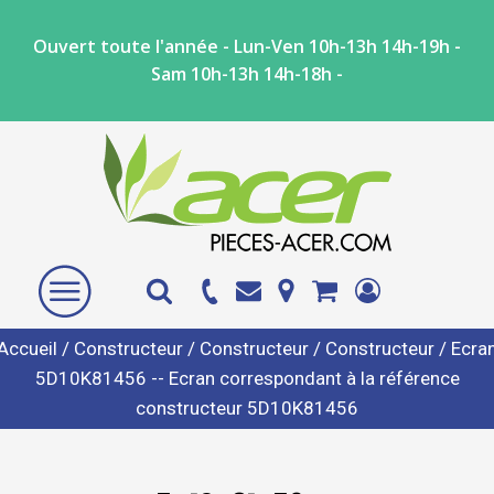
Ouvert toute l'année - Lun-Ven 10h-13h 14h-19h -
Sam 10h-13h 14h-18h -
Accueil
/
Constructeur
/
Constructeur
/
Constructeur
/ Ecra
5D10K81456 -- Ecran correspondant à la référence
constructeur 5D10K81456