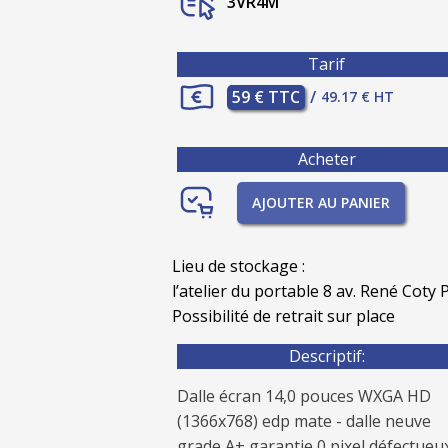
3VR4M
Tarif
59 € TTC
/
49.17 € HT
Acheter
AJOUTER AU PANIER
Lieu de stockage :
l’atelier du portable 8 av. René Coty P
Possibilité de retrait sur place
Descriptif:
Dalle écran 14,0 pouces WXGA HD
(1366x768) edp mate - dalle neuve
grade A+ garantie 0 pixel défectueux