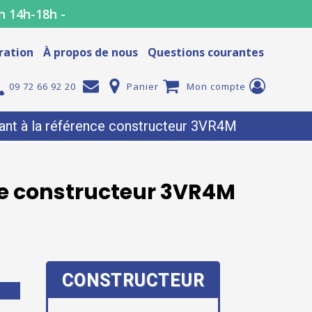
h 14h-18h -
ration
À propos de nous
Questions courantes
09 72 66 92 20
Panier
Mon compte
nt à la référence constructeur 3VR4M
ce constructeur 3VR4M
CONSTRUCTEUR