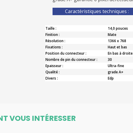
Caractèristiques techniques :
Taille :
14,0 pouces
Finition :
Mate
Résolution :
1366 x 768
Fixations :
Haut et bas
Position du connecteur :
En bas à droite
Nombre de pin du connecteur :
30
Epaisseur :
Ultra-fine
Qualité :
grade A+
Divers :
Edp
NT VOUS INTÉRESSER