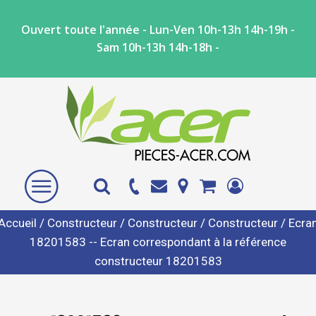
Ouvert toute l'année - Lun-Ven 10h-13h 14h-19h -
Sam 10h-13h 14h-18h -
Accueil
/
Constructeur
/
Constructeur
/
Constructeur
/ Ecra
18201583 -- Ecran correspondant à la référence
constructeur 18201583